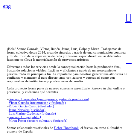
eng
︎
¡Hola! Somos Gonzalo, Víctor, Rubén, Jaime, Luis, Golpe y Miren. Trabajamos de
forma colectiva desde 2014, creando sinergias a través de una comunicación continua
y fluida, fruto de la experiencia de cada profesional especializado en las diferentes
fases que conlleva la materialización de proyectos artísticos.
Ofrecemos todos los servicios desde la conceptualización hasta la producción final,
buscando soluciones viables, flexibles y eficientes a través de un asesoramiento
personalizado de principio a fin. Es importante para nosotros generar una atmósfera de
confianza y mantener el trato directo tanto con autores y autoras así como con
responsables de instituciones y profesionales del medio.
Cada proyecto forma parte de nuestro constante aprendizaje. Reserva tu cita, online o
presencial, y cuéntanos qué necesitas.
–
Gonzalo Hernández (preimpresor y gestor de producción)
–
Víctor Garrido (preimpresor y fotógrafo)
–
Rubén García-Castro (diseñador)
–
Jaime Narváez (diseñador)
–
Luis Marino Cigüenza (fotógrafo)
–
Gonzalo Golpe (editor)
–
Miren Pastor (gestora cultural y fotógrafa)
Somos colaboradores oficiales de
Fiebre Photobook
, el festival en torno al fotolibro
pionero de España.